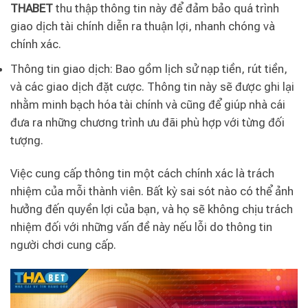
THABET
thu thập thông tin này để đảm bảo quá trình
giao dịch tài chính diễn ra thuận lợi, nhanh chóng và
chính xác.
Thông tin giao dịch: Bao gồm lịch sử nạp tiền, rút tiền,
và các giao dịch đặt cược. Thông tin này sẽ được ghi lại
nhằm minh bạch hóa tài chính và cũng để giúp nhà cái
đưa ra những chương trình ưu đãi phù hợp với từng đối
tượng.
Việc cung cấp thông tin một cách chính xác là trách
nhiệm của mỗi thành viên. Bất kỳ sai sót nào có thể ảnh
hưởng đến quyền lợi của bạn, và họ sẽ không chịu trách
nhiệm đối với những vấn đề này nếu lỗi do thông tin
người chơi cung cấp.