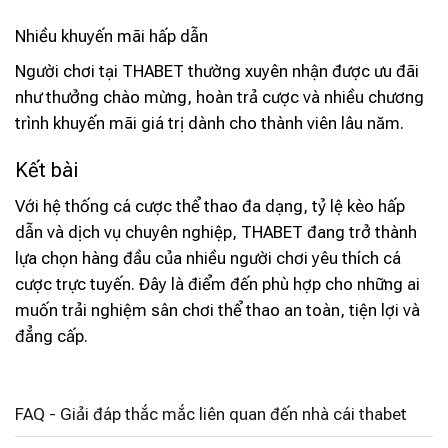
Nhiều khuyến mãi hấp dẫn
Người chơi tại THABET thường xuyên nhận được ưu đãi
như thưởng chào mừng, hoàn trả cược và nhiều chương
trình khuyến mãi giá trị dành cho thành viên lâu năm.
Kết bài
Với hệ thống cá cược thể thao đa dạng, tỷ lệ kèo hấp
dẫn và dịch vụ chuyên nghiệp, THABET đang trở thành
lựa chọn hàng đầu của nhiều người chơi yêu thích cá
cược trực tuyến. Đây là điểm đến phù hợp cho những ai
muốn trải nghiệm sân chơi thể thao an toàn, tiện lợi và
đẳng cấp.
FAQ - Giải đáp thắc mắc liên quan đến nhà cái thabet