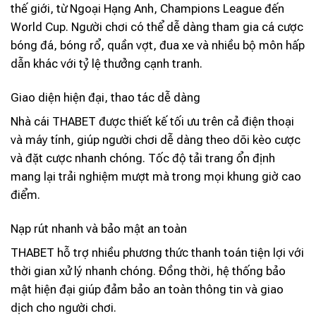
thế giới, từ Ngoại Hạng Anh, Champions League đến
World Cup. Người chơi có thể dễ dàng tham gia cá cược
bóng đá, bóng rổ, quần vợt, đua xe và nhiều bộ môn hấp
dẫn khác với tỷ lệ thưởng cạnh tranh.
Giao diện hiện đại, thao tác dễ dàng
Nhà cái THABET được thiết kế tối ưu trên cả điện thoại
và máy tính, giúp người chơi dễ dàng theo dõi kèo cược
và đặt cược nhanh chóng. Tốc độ tải trang ổn định
mang lại trải nghiệm mượt mà trong mọi khung giờ cao
điểm.
Nạp rút nhanh và bảo mật an toàn
THABET hỗ trợ nhiều phương thức thanh toán tiện lợi với
thời gian xử lý nhanh chóng. Đồng thời, hệ thống bảo
mật hiện đại giúp đảm bảo an toàn thông tin và giao
dịch cho người chơi.