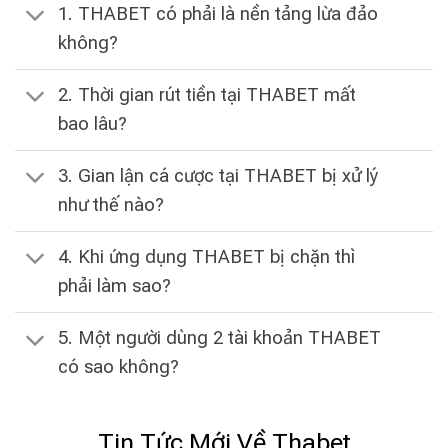
1. THABET có phải là nền tảng lừa đảo
không?
2. Thời gian rút tiền tại THABET mất
bao lâu?
3. Gian lận cá cược tại THABET bị xử lý
như thế nào?
4. Khi ứng dụng THABET bị chặn thì
phải làm sao?
5. Một người dùng 2 tài khoản THABET
có sao không?
Tin Tức Mới Về Thabet