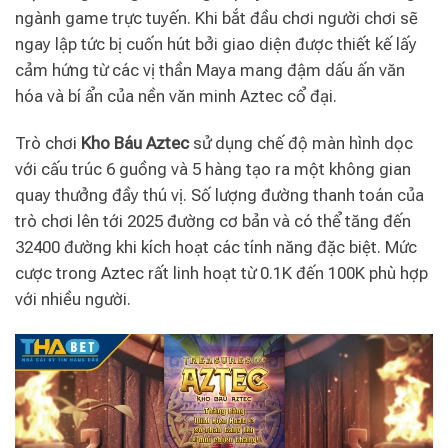
ngành game trực tuyến. Khi bắt đầu chơi người chơi sẽ
ngay lập tức bị cuốn hút bởi giao diện được thiết kế lấy
cảm hứng từ các vị thần Maya mang đậm dấu ấn văn
hóa và bí ẩn của nền văn minh Aztec cổ đại.
Trò chơi
Kho Báu Aztec
sử dụng chế độ màn hình dọc
với cấu trúc 6 guồng và 5 hàng tạo ra một không gian
quay thưởng đầy thú vị. Số lượng đường thanh toán của
trò chơi lên tới 2025 đường cơ bản và có thể tăng đến
32400 đường khi kích hoạt các tính năng đặc biệt. Mức
cược trong Aztec rất linh hoạt từ 0.1K đến 100K phù hợp
với nhiều người.