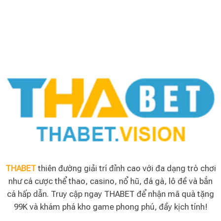
THABET
thiên đường giải trí đỉnh cao với đa dạng trò chơi
như cá cược thể thao, casino, nổ hũ, đá gà, lô đề và bắn
cá hấp dẫn. Truy cập ngay THABET để nhận mã quà tặng
99K và khám phá kho game phong phú, đầy kịch tính!