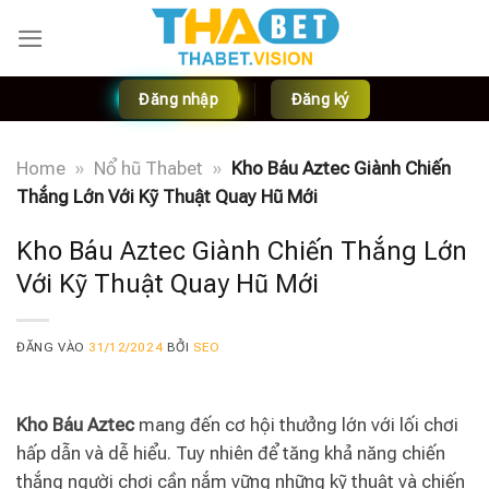
Bỏ
qua
nội
dung
Đăng nhập
Đăng ký
Home
»
Nổ hũ Thabet
»
Kho Báu Aztec Giành Chiến
Thắng Lớn Với Kỹ Thuật Quay Hũ Mới
Kho Báu Aztec Giành Chiến Thắng Lớn
Với Kỹ Thuật Quay Hũ Mới
ĐĂNG VÀO
31/12/2024
BỞI
SEO
Kho Báu Aztec
mang đến cơ hội thưởng lớn với lối chơi
hấp dẫn và dễ hiểu. Tuy nhiên để tăng khả năng chiến
thắng người chơi cần nắm vững những kỹ thuật và chiến