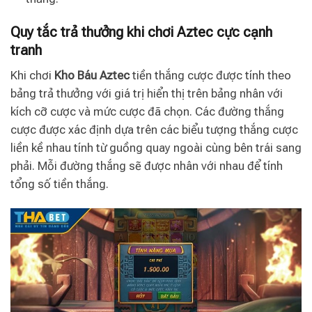
Quy tắc trả thưởng khi chơi Aztec cực cạnh
tranh
Khi chơi
Kho Báu Aztec
tiền thắng cược được tính theo
bảng trả thưởng với giá trị hiển thị trên bảng nhân với
kích cỡ cược và mức cược đã chọn. Các đường thắng
cược được xác định dựa trên các biểu tượng thắng cược
liền kề nhau tính từ guồng quay ngoài cùng bên trái sang
phải. Mỗi đường thắng sẽ được nhân với nhau để tính
tổng số tiền thắng.