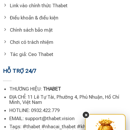
Link vào chính thức Thabet
Điều khoản & điều kiện
Chính sách bảo mật
Chơi có trách nhiệm
Tác giả: Ceo Thabet
HỖ TRỢ 24/7
THƯƠNG HIỆU:
THABET
ĐỊA CHỈ: 11 Lê Tự Tài, Phường 4, Phú Nhuận, Hồ Chí
Minh, Việt Nam
HOTLINE: 0932.422.779
×
EMAIL:
support@thabet.vision
Tags: #thabet #nhacai_thabet #khuyenmai_thabet