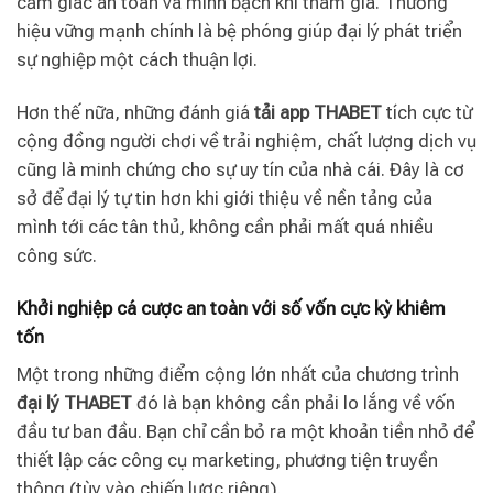
cảm giác an toàn và minh bạch khi tham gia. Thương
hiệu vững mạnh chính là bệ phóng giúp đại lý phát triển
sự nghiệp một cách thuận lợi.
Hơn thế nữa, những đánh giá
tải app THABET
tích cực từ
cộng đồng người chơi về trải nghiệm, chất lượng dịch vụ
cũng là minh chứng cho sự uy tín của nhà cái. Đây là cơ
sở để đại lý tự tin hơn khi giới thiệu về nền tảng của
mình tới các tân thủ, không cần phải mất quá nhiều
công sức.
Khởi nghiệp cá cược an toàn với số vốn cực kỳ khiêm
tốn
Một trong những điểm cộng lớn nhất của chương trình
đại lý THABET
đó là bạn không cần phải lo lắng về vốn
đầu tư ban đầu. Bạn chỉ cần bỏ ra một khoản tiền nhỏ để
thiết lập các công cụ marketing, phương tiện truyền
thông (tùy vào chiến lược riêng).