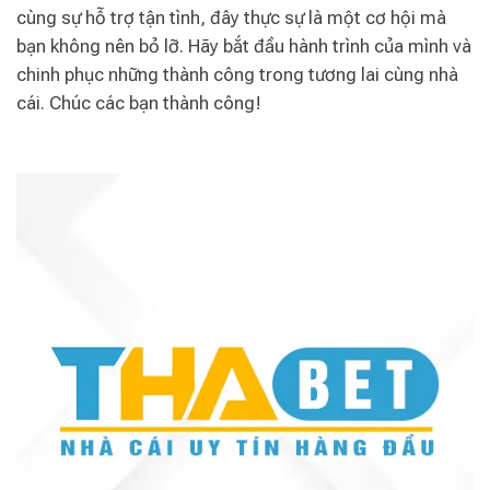
cùng sự hỗ trợ tận tình, đây thực sự là một cơ hội mà
bạn không nên bỏ lỡ. Hãy bắt đầu hành trình của mình và
chinh phục những thành công trong tương lai cùng nhà
cái. Chúc các bạn thành công!